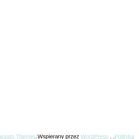
ossom Themes
.Wspierany przez
WordPress
. .
Polityka