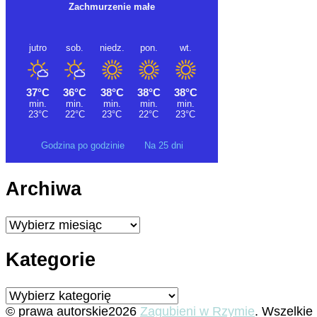
Godzina po godzinie
Na 25 dni
Archiwa
Archiwa
Kategorie
Kategorie
© prawa autorskie2026
Zagubieni w Rzymie
. Wszelkie