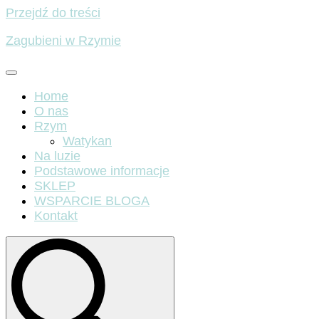
Przejdź do treści
Zagubieni w Rzymie
Home
O nas
Rzym
Watykan
Na luzie
Podstawowe informacje
SKLEP
WSPARCIE BLOGA
Kontakt