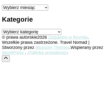
Archiwa
Kategorie
Kategorie
© prawa autorskie2026
Zagubieni w Rzymie
.
Wszelkie prawa zastrzeżone.
Travel Nomad |
Stworzony przez
Blossom Themes
.Wspierany przez
WordPress
. .
Polityka prywatności