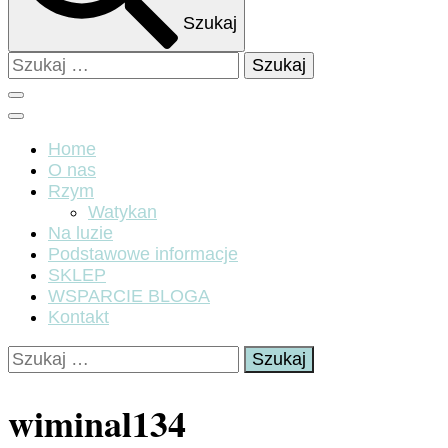
Szukaj
Szukaj:
Home
O nas
Rzym
Watykan
Na luzie
Podstawowe informacje
SKLEP
WSPARCIE BLOGA
Kontakt
Szukaj:
wiminal134