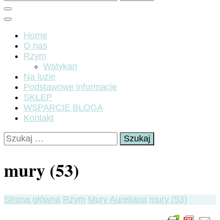
Home
O nas
Rzym
Watykan
Na luzie
Podstawowe informacje
SKLEP
WSPARCIE BLOGA
Kontakt
Szukaj:
mury (53)
Strona główna
Rzym
Mury Aureliana
mury (53)