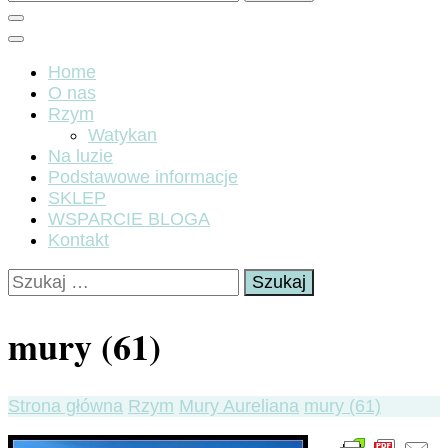
Home
O nas
Rzym
Watykan
Na luzie
Podstawowe informacje
SKLEP
WSPARCIE BLOGA
Kontakt
Szukaj:
mury (61)
Strona główna
Rzym
Mury Aureliana
mury (61)