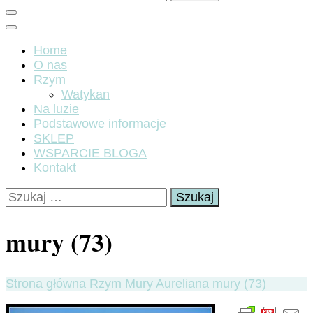
Home
O nas
Rzym
Watykan
Na luzie
Podstawowe informacje
SKLEP
WSPARCIE BLOGA
Kontakt
Szukaj:
mury (73)
Strona główna
Rzym
Mury Aureliana
mury (73)