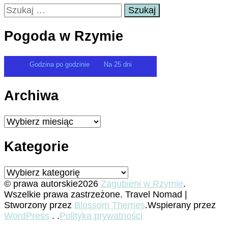
Szukaj:
Pogoda w Rzymie
Godzina po godzinie
Na 25 dni
Archiwa
Archiwa
Kategorie
Kategorie
© prawa autorskie2026
Zagubieni w Rzymie
.
Wszelkie prawa zastrzeżone.
Travel Nomad |
Stworzony przez
Blossom Themes
.Wspierany przez
WordPress
. .
Polityka prywatności