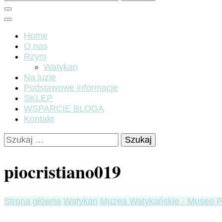
Home
O nas
Rzym
Watykan
Na luzie
Podstawowe informacje
SKLEP
WSPARCIE BLOGA
Kontakt
Szukaj:
piocristiano019
Strona główna
Watykan
Muzea Watykańskie - Museo Pi