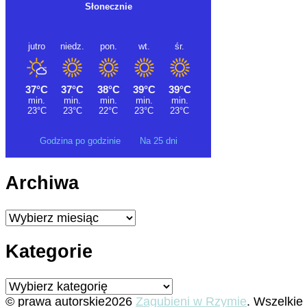
Godzina po godzinie
Na 25 dni
Archiwa
Archiwa
Kategorie
Kategorie
© prawa autorskie2026
Zagubieni w Rzymie
. Wszelkie