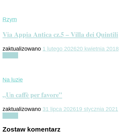
Rzym
Via Appia Antica cz.5 – Villa dei Quintili
zaktualizowano
1 lutego 2026
20 kwietnia 2018
Czytaj
Na luzie
„Un caffè per favore”
zaktualizowano
31 lipca 2026
19 stycznia 2021
Czytaj
Zostaw komentarz