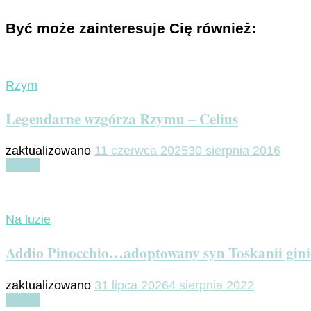
Być może zainteresuje Cię również:
Rzym
Legendarne wzgórza Rzymu – Celius
zaktualizowano
11 czerwca 2025
30 sierpnia 2016
Czytaj
Na luzie
Addio Pinocchio…adoptowany syn Toskanii gin
zaktualizowano
31 lipca 2026
4 sierpnia 2022
Czytaj