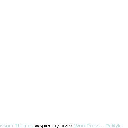
ossom Themes
.Wspierany przez
WordPress
. .
Polityka