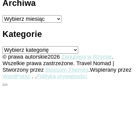
Archiwa
Archiwa
Kategorie
Kategorie
© prawa autorskie2026
Zagubieni w Rzymie
.
Wszelkie prawa zastrzeżone.
Travel Nomad |
Stworzony przez
Blossom Themes
.Wspierany przez
WordPress
. .
Polityka prywatności