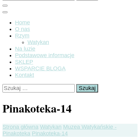
Home
O nas
Rzym
Watykan
Na luzie
Podstawowe informacje
SKLEP
WSPARCIE BLOGA
Kontakt
Szukaj:
Pinakoteka-14
Strona główna
Watykan
Muzea Watykańskie -
Pinakoteka
Pinakoteka-14