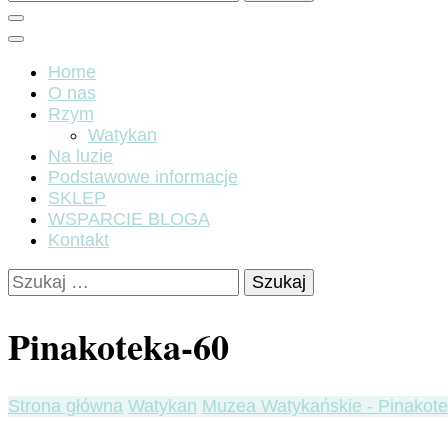
Home
O nas
Rzym
Watykan
Na luzie
Podstawowe informacje
SKLEP
WSPARCIE BLOGA
Kontakt
Szukaj:
Pinakoteka-60
Strona główna
Watykan
Muzea Watykańskie - Pinakot