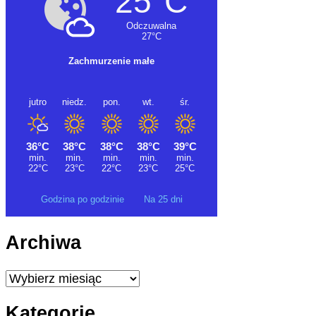
Godzina po godzinie
Na 25 dni
Archiwa
Archiwa
Kategorie