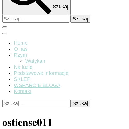
Szukaj
Szukaj:
Home
O nas
Rzym
Watykan
Na luzie
Podstawowe informacje
SKLEP
WSPARCIE BLOGA
Kontakt
Szukaj:
ostiense011