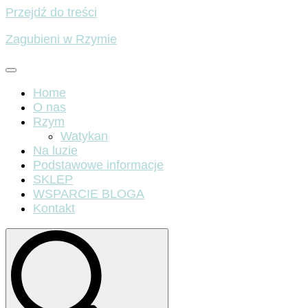
Przejdź do treści
Zagubieni w Rzymie
Home
O nas
Rzym
Watykan
Na luzie
Podstawowe informacje
SKLEP
WSPARCIE BLOGA
Kontakt