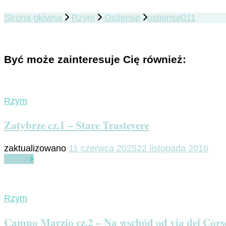
Strona główna
Rzym
Ostiense
ostiense011
Być może zainteresuje Cię również:
Rzym
Zatybrze cz.1 – Stare Trastevere
zaktualizowano
11 czerwca 2025
22 listopada 2016
Czytaj
Rzym
Campo Marzio cz.2 – Na wschód od via del Cors