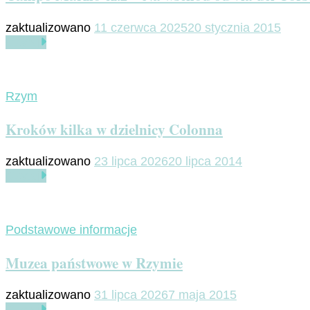
zaktualizowano
11 czerwca 2025
20 stycznia 2015
Czytaj
Rzym
Kroków kilka w dzielnicy Colonna
zaktualizowano
23 lipca 2026
20 lipca 2014
Czytaj
Podstawowe informacje
Muzea państwowe w Rzymie
zaktualizowano
31 lipca 2026
7 maja 2015
Czytaj