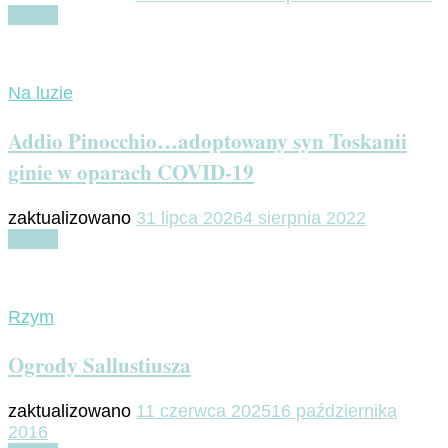
Czytaj
Na luzie
Addio Pinocchio…adoptowany syn Toskanii
ginie w oparach COVID-19
zaktualizowano
31 lipca 2026
4 sierpnia 2022
Czytaj
Rzym
Ogrody Sallustiusza
zaktualizowano
11 czerwca 2025
16 października
2016