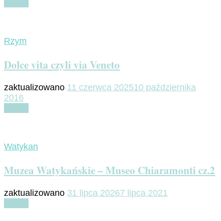
Czytaj
Rzym
Dolce vita czyli via Veneto
zaktualizowano
11 czerwca 2025
10 października
2016
Czytaj
Watykan
Muzea Watykańskie – Museo Chiaramonti cz.2
zaktualizowano
31 lipca 2026
7 lipca 2021
Czytaj