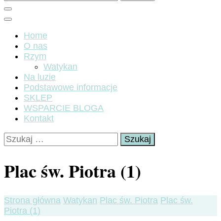
Home
O nas
Rzym
Watykan
Na luzie
Podstawowe informacje
SKLEP
WSPARCIE BLOGA
Kontakt
Szukaj:
Plac św. Piotra (1)
Strona główna
Watykan
Plac św. Piotra
Plac św.
Piotra (1)