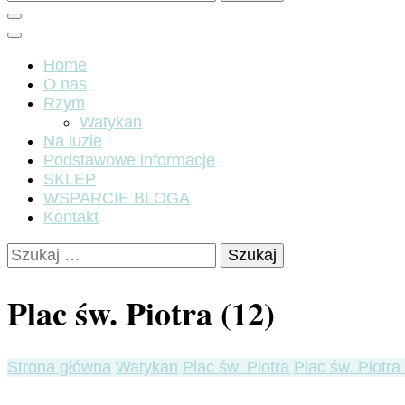
Home
O nas
Rzym
Watykan
Na luzie
Podstawowe informacje
SKLEP
WSPARCIE BLOGA
Kontakt
Szukaj:
Plac św. Piotra (12)
Strona główna
Watykan
Plac św. Piotra
Plac św. Piotra