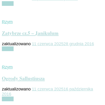
Czytaj
Rzym
Zatybrze cz.5 – Janikulum
zaktualizowano
11 czerwca 2025
28 grudnia 2016
Czytaj
Rzym
Ogrody Sallustiusza
zaktualizowano
11 czerwca 2025
16 października
2016
Czytaj