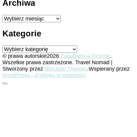
Archiwa
Archiwa
Kategorie
Kategorie
© prawa autorskie2026
Zagubieni w Rzymie
.
Wszelkie prawa zastrzeżone.
Travel Nomad |
Stworzony przez
Blossom Themes
.Wspierany przez
WordPress
. .
Polityka prywatności