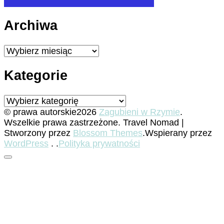
Archiwa
Archiwa
Kategorie
Kategorie
© prawa autorskie2026
Zagubieni w Rzymie
.
Wszelkie prawa zastrzeżone.
Travel Nomad |
Stworzony przez
Blossom Themes
.Wspierany przez
WordPress
. .
Polityka prywatności