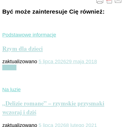
Być może zainteresuje Cię również:
Podstawowe informacje
Rzym dla dzieci
zaktualizowano
5 lipca 2026
29 maja 2018
Czytaj
Na luzie
„Delizie romane” – rzymskie przysmaki
wczoraj i dziś
zaktualizowano
5 lipca 2026
8 lutego 2021