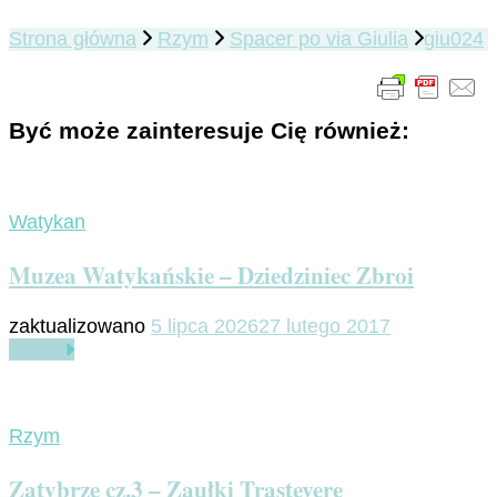
Strona główna
Rzym
Spacer po via Giulia
giu024
Być może zainteresuje Cię również:
Watykan
Muzea Watykańskie – Dziedziniec Zbroi
zaktualizowano
5 lipca 2026
27 lutego 2017
Czytaj
Rzym
Zatybrze cz.3 – Zaułki Trastevere