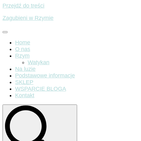
Przejdź do treści
Zagubieni w Rzymie
Home
O nas
Rzym
Watykan
Na luzie
Podstawowe informacje
SKLEP
WSPARCIE BLOGA
Kontakt