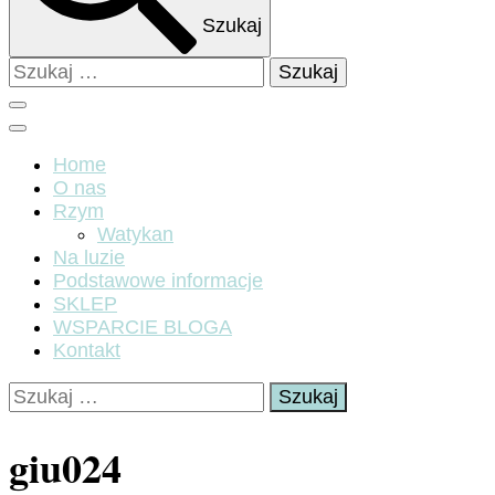
Szukaj
Szukaj:
Home
O nas
Rzym
Watykan
Na luzie
Podstawowe informacje
SKLEP
WSPARCIE BLOGA
Kontakt
Szukaj:
giu024