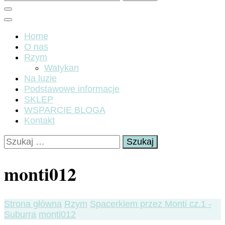
Home
O nas
Rzym
Watykan
Na luzie
Podstawowe informacje
SKLEP
WSPARCIE BLOGA
Kontakt
Szukaj:
monti012
Strona główna
Rzym
Spacerkiem przez Monti cz.1 -
Suburra
monti012