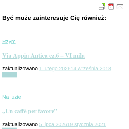
Być może zainteresuje Cię również:
Rzym
Via Appia Antica cz.6 – VI mila
zaktualizowano
1 lutego 2026
14 września 2018
Czytaj
Na luzie
„Un caffè per favore”
zaktualizowano
5 lipca 2026
19 stycznia 2021