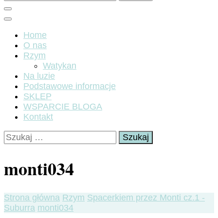
Home
O nas
Rzym
Watykan
Na luzie
Podstawowe informacje
SKLEP
WSPARCIE BLOGA
Kontakt
Szukaj:
monti034
Strona główna
Rzym
Spacerkiem przez Monti cz.1 -
Suburra
monti034