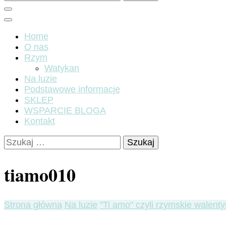
Home
O nas
Rzym
Watykan
Na luzie
Podstawowe informacje
SKLEP
WSPARCIE BLOGA
Kontakt
Szukaj:
tiamo010
Strona główna
Na luzie
"Ti amo" czyli rzymskie walenty