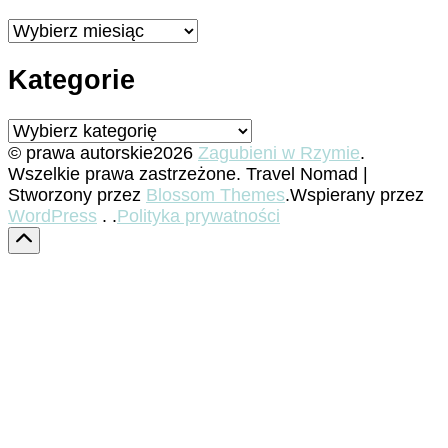
Archiwa
Kategorie
Kategorie
© prawa autorskie2026
Zagubieni w Rzymie
.
Wszelkie prawa zastrzeżone.
Travel Nomad |
Stworzony przez
Blossom Themes
.Wspierany przez
WordPress
. .
Polityka prywatności