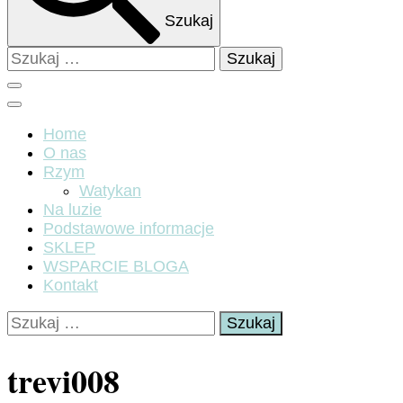
Szukaj
Szukaj:
Home
O nas
Rzym
Watykan
Na luzie
Podstawowe informacje
SKLEP
WSPARCIE BLOGA
Kontakt
Szukaj:
trevi008