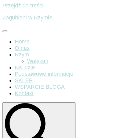
Przejdź do treści
Zagubieni w Rzymie
Home
O nas
Rzym
Watykan
Na luzie
Podstawowe informacje
SKLEP
WSPARCIE BLOGA
Kontakt