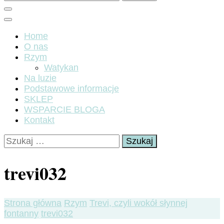
Home
O nas
Rzym
Watykan
Na luzie
Podstawowe informacje
SKLEP
WSPARCIE BLOGA
Kontakt
Szukaj:
trevi032
Strona główna
Rzym
Trevi, czyli wokół słynnej
fontanny
trevi032