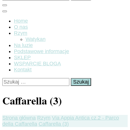
Home
O nas
Rzym
Watykan
Na luzie
Podstawowe informacje
SKLEP
WSPARCIE BLOGA
Kontakt
Szukaj:
Caffarella (3)
Strona główna
Rzym
Via Appia Antica cz.2 - Parco
della Caffarella
Caffarella (3)