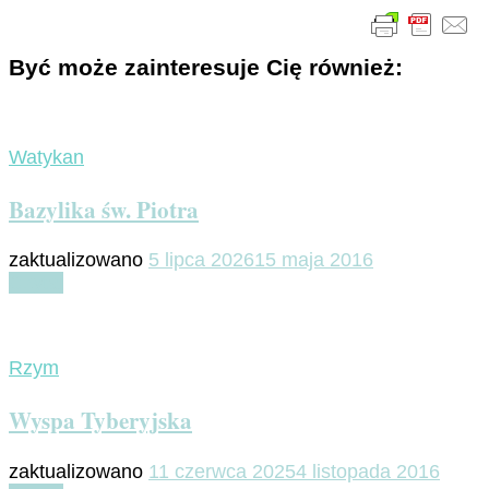
Być może zainteresuje Cię również:
Watykan
Bazylika św. Piotra
zaktualizowano
5 lipca 2026
15 maja 2016
Czytaj
Rzym
Wyspa Tyberyjska
zaktualizowano
11 czerwca 2025
4 listopada 2016