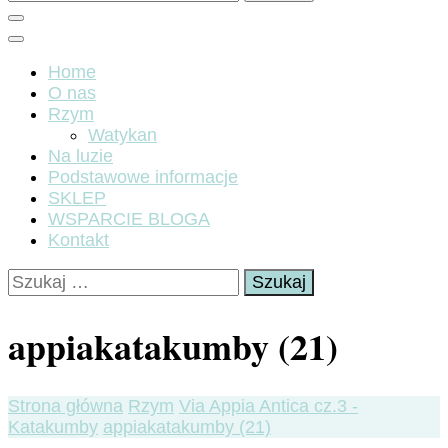
Home
O nas
Rzym
Watykan
Na luzie
Podstawowe informacje
SKLEP
WSPARCIE BLOGA
Kontakt
Szukaj:
appiakatakumby (21)
Strona główna
Rzym
Via Appia Antica cz.3 -
Katakumby
appiakatakumby (21)