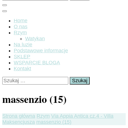
Home
O nas
Rzym
Watykan
Na luzie
Podstawowe informacje
SKLEP
WSPARCIE BLOGA
Kontakt
Szukaj:
massenzio (15)
Strona główna
Rzym
Via Appia Antica cz.4 - Villa
Maksencjusza
massenzio (15)