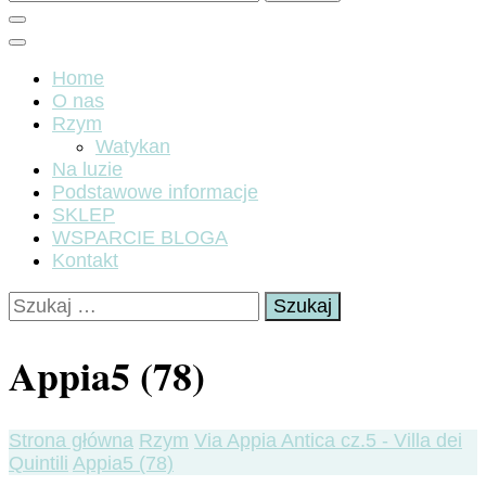
Home
O nas
Rzym
Watykan
Na luzie
Podstawowe informacje
SKLEP
WSPARCIE BLOGA
Kontakt
Szukaj:
Appia5 (78)
Strona główna
Rzym
Via Appia Antica cz.5 - Villa dei
Quintili
Appia5 (78)