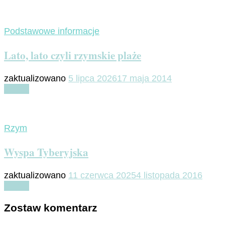
Podstawowe informacje
Lato, lato czyli rzymskie plaże
zaktualizowano
5 lipca 2026
17 maja 2014
Czytaj
Rzym
Wyspa Tyberyjska
zaktualizowano
11 czerwca 2025
4 listopada 2016
Czytaj
Zostaw komentarz