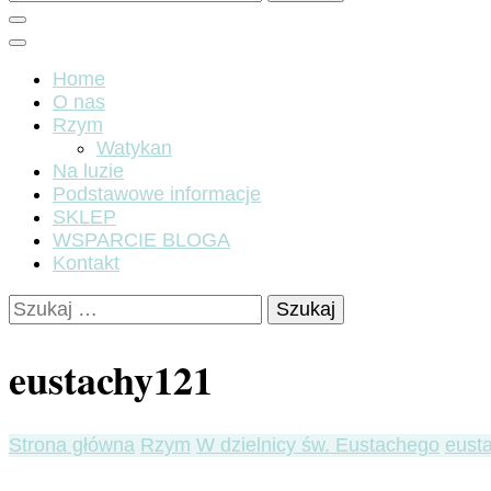
Home
O nas
Rzym
Watykan
Na luzie
Podstawowe informacje
SKLEP
WSPARCIE BLOGA
Kontakt
Szukaj:
eustachy121
Strona główna
Rzym
W dzielnicy św. Eustachego
eust