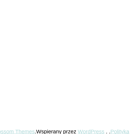
ossom Themes
.Wspierany przez
WordPress
. .
Polityka