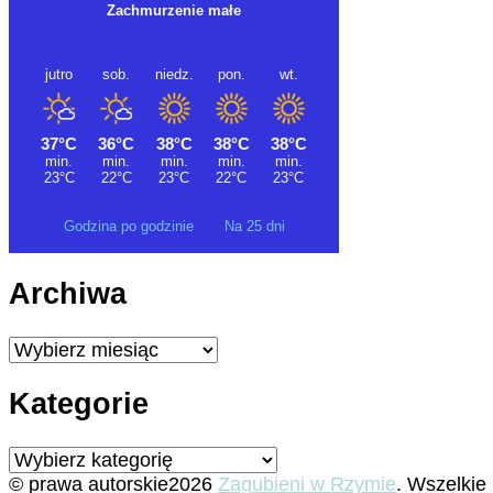
Godzina po godzinie
Na 25 dni
Archiwa
Archiwa
Kategorie
Kategorie
© prawa autorskie2026
Zagubieni w Rzymie
. Wszelkie