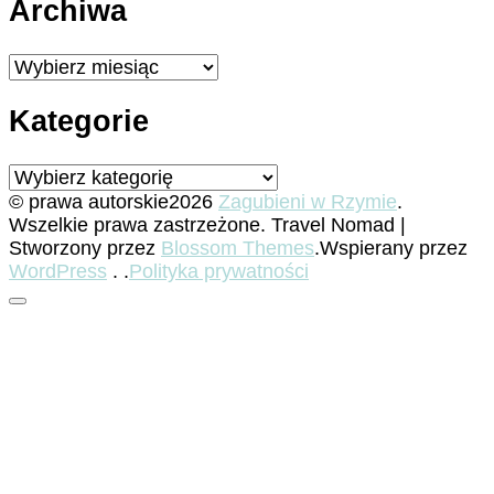
Archiwa
Archiwa
Kategorie
Kategorie
© prawa autorskie2026
Zagubieni w Rzymie
.
Wszelkie prawa zastrzeżone.
Travel Nomad |
Stworzony przez
Blossom Themes
.Wspierany przez
WordPress
. .
Polityka prywatności