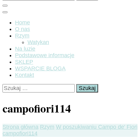
Home
O nas
Rzym
Watykan
Na luzie
Podstawowe informacje
SKLEP
WSPARCIE BLOGA
Kontakt
Szukaj:
campofiori114
Strona główna
Rzym
W poszukiwaniu Campo de' Fiori
campofiori114