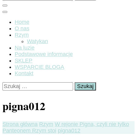
Home
O nas
Rzym
Watykan
Na luzie
Podstawowe informacje
SKLEP
WSPARCIE BLOGA
Kontakt
Szukaj:
pigna012
Strona główna
Rzym
W rejonie Pigna, czyli nie tylko
Panteonem Rzym stoi
pigna012