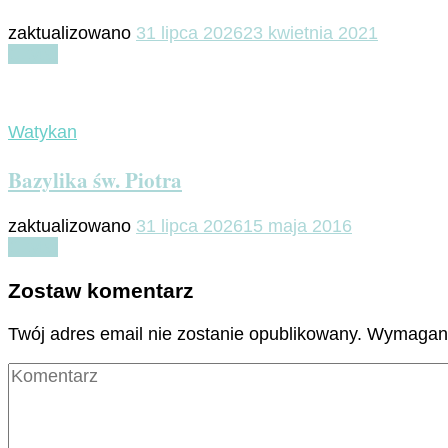
zaktualizowano
31 lipca 2026
23 kwietnia 2021
Czytaj
Watykan
Bazylika św. Piotra
zaktualizowano
31 lipca 2026
15 maja 2016
Czytaj
Zostaw komentarz
Twój adres email nie zostanie opublikowany.
Wymagane