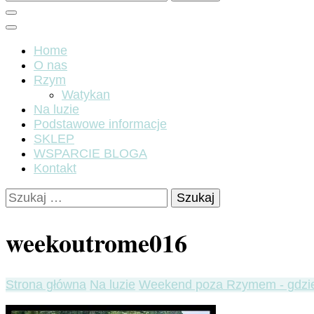
Home
O nas
Rzym
Watykan
Na luzie
Podstawowe informacje
SKLEP
WSPARCIE BLOGA
Kontakt
Szukaj:
weekoutrome016
Strona główna
Na luzie
Weekend poza Rzymem - gdzie 