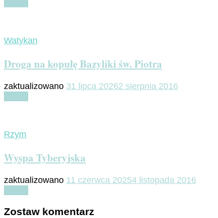
Czytaj
Watykan
Droga na kopułę Bazyliki św. Piotra
zaktualizowano
31 lipca 2026
2 sierpnia 2016
Czytaj
Rzym
Wyspa Tyberyjska
zaktualizowano
11 czerwca 2025
4 listopada 2016
Czytaj
Zostaw komentarz