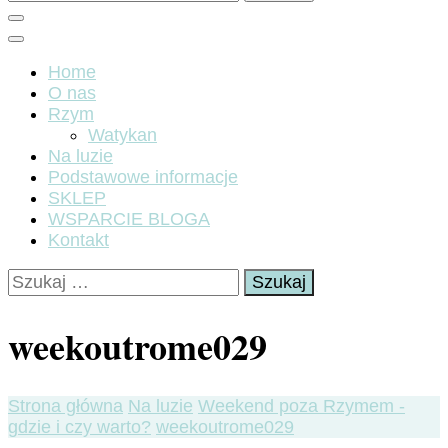
Home
O nas
Rzym
Watykan
Na luzie
Podstawowe informacje
SKLEP
WSPARCIE BLOGA
Kontakt
Szukaj:
weekoutrome029
Strona główna
Na luzie
Weekend poza Rzymem -
gdzie i czy warto?
weekoutrome029