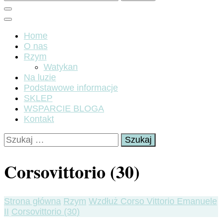
Home
O nas
Rzym
Watykan
Na luzie
Podstawowe informacje
SKLEP
WSPARCIE BLOGA
Kontakt
Szukaj:
Corsovittorio (30)
Strona główna
Rzym
Wzdłuż Corso Vittorio Emanuele
II
Corsovittorio (30)