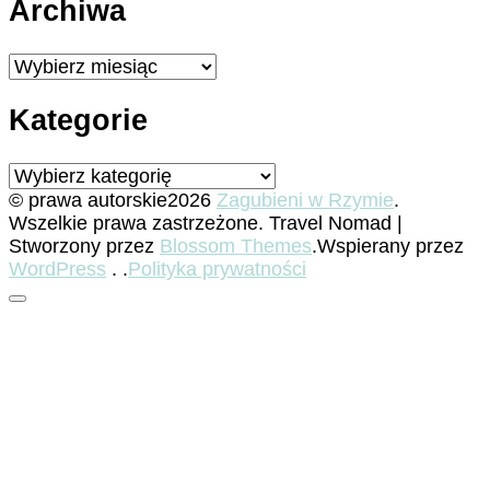
Archiwa
Archiwa
Kategorie
Kategorie
© prawa autorskie2026
Zagubieni w Rzymie
.
Wszelkie prawa zastrzeżone.
Travel Nomad |
Stworzony przez
Blossom Themes
.Wspierany przez
WordPress
. .
Polityka prywatności