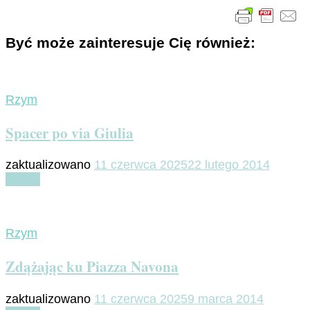
Być może zainteresuje Cię również:
Rzym
Spacer po via Giulia
zaktualizowano
11 czerwca 2025
22 lutego 2014
Czytaj
Rzym
Zdążając ku Piazza Navona
zaktualizowano
11 czerwca 2025
9 marca 2014