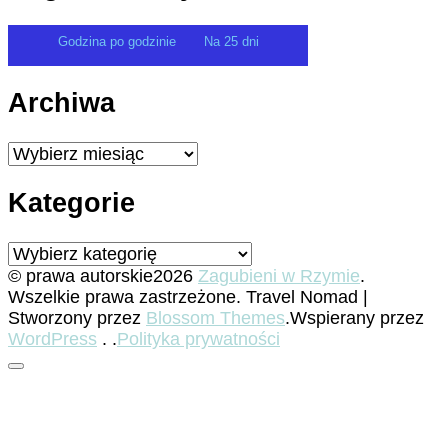
Godzina po godzinie
Na 25 dni
Archiwa
Archiwa
Kategorie
Kategorie
© prawa autorskie2026
Zagubieni w Rzymie
.
Wszelkie prawa zastrzeżone.
Travel Nomad |
Stworzony przez
Blossom Themes
.Wspierany przez
WordPress
. .
Polityka prywatności