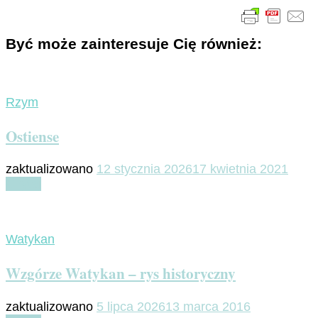
Być może zainteresuje Cię również:
Rzym
Ostiense
zaktualizowano
12 stycznia 2026
17 kwietnia 2021
Czytaj
Watykan
Wzgórze Watykan – rys historyczny
zaktualizowano
5 lipca 2026
13 marca 2016