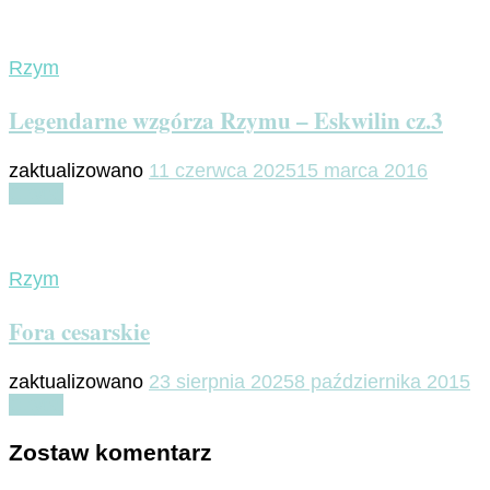
Rzym
Legendarne wzgórza Rzymu – Eskwilin cz.3
zaktualizowano
11 czerwca 2025
15 marca 2016
Czytaj
Rzym
Fora cesarskie
zaktualizowano
23 sierpnia 2025
8 października 2015
Czytaj
Zostaw komentarz