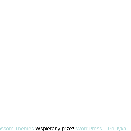
ossom Themes
.Wspierany przez
WordPress
. .
Polityka