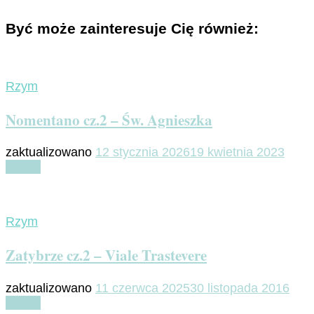
Być może zainteresuje Cię również:
Rzym
Nomentano cz.2 – Św. Agnieszka
zaktualizowano
12 stycznia 2026
19 kwietnia 2023
Czytaj
Rzym
Zatybrze cz.2 – Viale Trastevere
zaktualizowano
11 czerwca 2025
30 listopada 2016
Czytaj