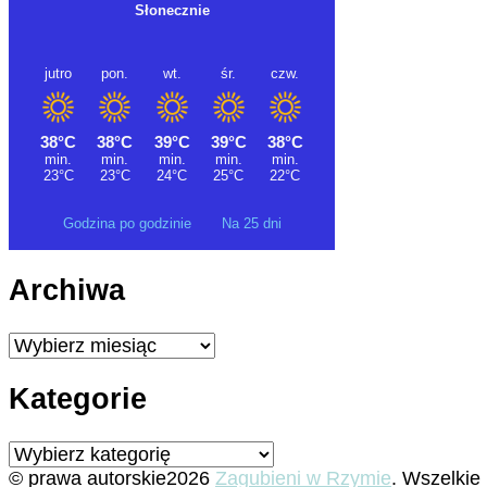
Godzina po godzinie
Na 25 dni
Archiwa
Archiwa
Kategorie
Kategorie
© prawa autorskie2026
Zagubieni w Rzymie
. Wszelkie