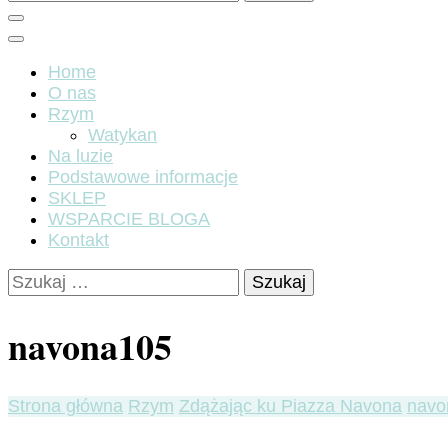
Home
O nas
Rzym
Watykan
Na luzie
Podstawowe informacje
SKLEP
WSPARCIE BLOGA
Kontakt
Szukaj:
navona105
Strona główna
Rzym
Zdążając ku Piazza Navona
navo