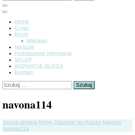
Home
O nas
Rzym
Watykan
Na luzie
Podstawowe informacje
SKLEP
WSPARCIE BLOGA
Kontakt
Szukaj:
navona114
Strona główna
Rzym
Zdążając ku Piazza Navona
navona114