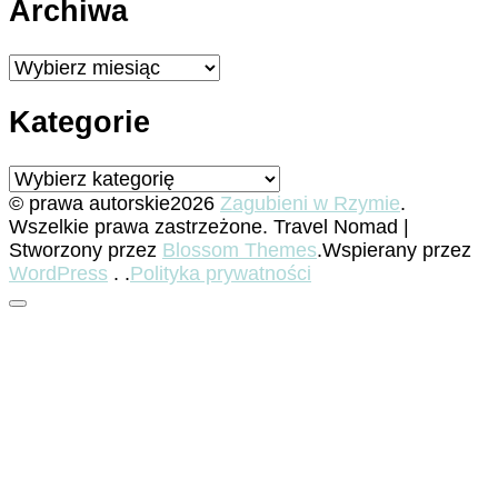
Archiwa
Archiwa
Kategorie
Kategorie
© prawa autorskie2026
Zagubieni w Rzymie
.
Wszelkie prawa zastrzeżone.
Travel Nomad |
Stworzony przez
Blossom Themes
.Wspierany przez
WordPress
. .
Polityka prywatności