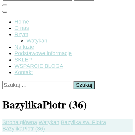
Home
O nas
Rzym
Watykan
Na luzie
Podstawowe informacje
SKLEP
WSPARCIE BLOGA
Kontakt
Szukaj:
BazylikaPiotr (36)
Strona główna
Watykan
Bazylika św. Piotra
BazylikaPiotr (36)