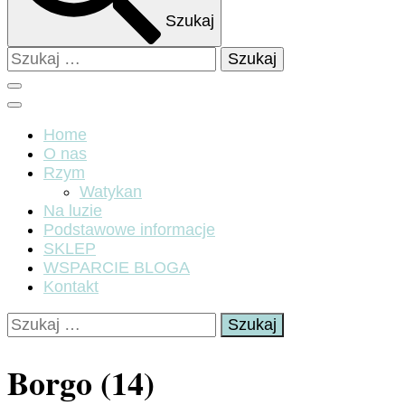
Szukaj
Szukaj:
Home
O nas
Rzym
Watykan
Na luzie
Podstawowe informacje
SKLEP
WSPARCIE BLOGA
Kontakt
Szukaj:
Borgo (14)