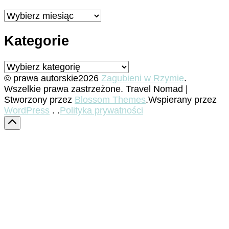
Archiwa
Kategorie
Kategorie
© prawa autorskie2026
Zagubieni w Rzymie
.
Wszelkie prawa zastrzeżone.
Travel Nomad |
Stworzony przez
Blossom Themes
.Wspierany przez
WordPress
. .
Polityka prywatności