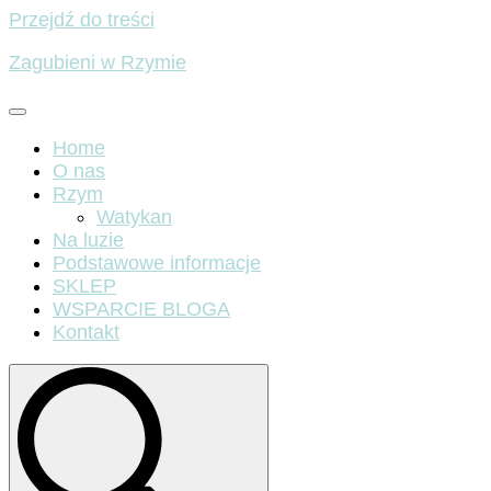
Przejdź do treści
Zagubieni w Rzymie
Home
O nas
Rzym
Watykan
Na luzie
Podstawowe informacje
SKLEP
WSPARCIE BLOGA
Kontakt