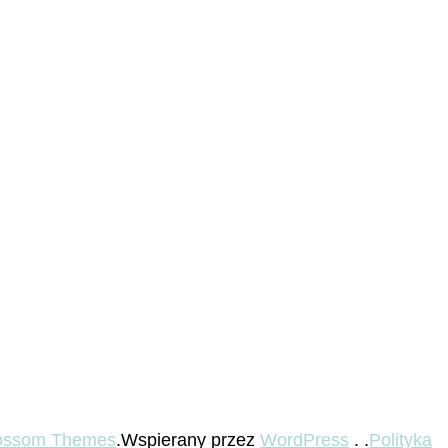
ossom Themes
.Wspierany przez
WordPress
. .
Polityka