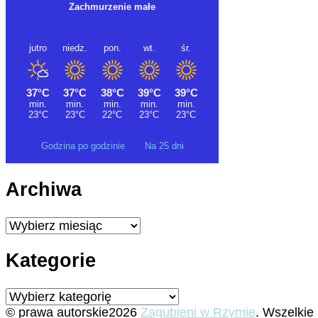
Godzina po godzinie
Na 25 dni
Archiwa
Archiwa
Kategorie
Kategorie
© prawa autorskie2026
Zagubieni w Rzymie
. Wszelkie