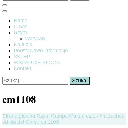
Home
O nas
Rzym
Watykan
Na luzie
Podstawowe informacje
SKLEP
WSPARCIE BLOGA
Kontakt
Szukaj:
cm1108
Strona główna
Rzym
Campo Marzio cz.1 - Na zachód
od via del Corso
cm1108