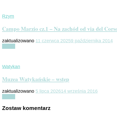
Rzym
Campo Marzio cz.1 – Na zachód od via del Cors
zaktualizowano
11 czerwca 2025
9 października 2014
Czytaj
Watykan
Muzea Watykańskie – wstęp
zaktualizowano
5 lipca 2026
14 września 2016
Czytaj
Zostaw komentarz