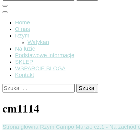
Home
O nas
Rzym
Watykan
Na luzie
Podstawowe informacje
SKLEP
WSPARCIE BLOGA
Kontakt
Szukaj:
cm1114
Strona główna
Rzym
Campo Marzio cz.1 - Na zachód o