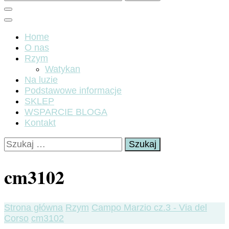
Home
O nas
Rzym
Watykan
Na luzie
Podstawowe informacje
SKLEP
WSPARCIE BLOGA
Kontakt
Szukaj:
cm3102
Strona główna
Rzym
Campo Marzio cz.3 - Via del
Corso
cm3102