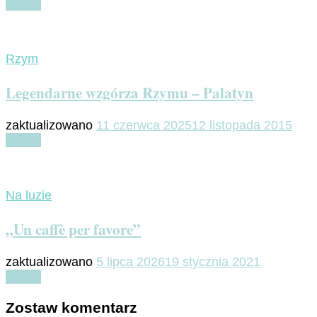
Czytaj
Rzym
Legendarne wzgórza Rzymu – Palatyn
zaktualizowano
11 czerwca 2025
12 listopada 2015
Czytaj
Na luzie
„Un caffè per favore”
zaktualizowano
5 lipca 2026
19 stycznia 2021
Czytaj
Zostaw komentarz