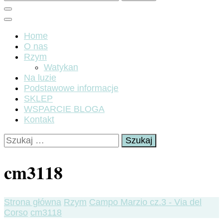
Home
O nas
Rzym
Watykan
Na luzie
Podstawowe informacje
SKLEP
WSPARCIE BLOGA
Kontakt
Szukaj:
cm3118
Strona główna
Rzym
Campo Marzio cz.3 - Via del
Corso
cm3118