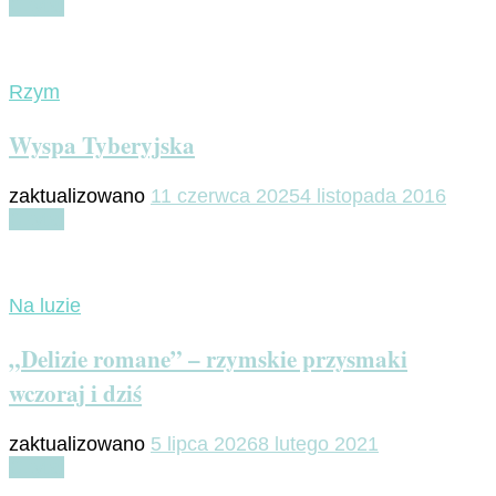
Czytaj
Rzym
Wyspa Tyberyjska
zaktualizowano
11 czerwca 2025
4 listopada 2016
Czytaj
Na luzie
„Delizie romane” – rzymskie przysmaki
wczoraj i dziś
zaktualizowano
5 lipca 2026
8 lutego 2021
Czytaj