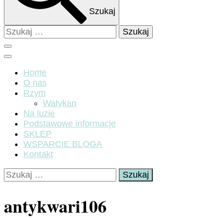
Szukaj
Szukaj:
Home
O nas
Rzym
Watykan
Na luzie
Podstawowe informacje
SKLEP
WSPARCIE BLOGA
Kontakt
Szukaj:
antykwari106