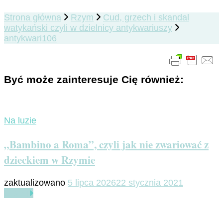
Strona główna
Rzym
Cud, grzech i skandal
watykański czyli w dzielnicy antykwariuszy
antykwari106
Być może zainteresuje Cię również:
Na luzie
„Bambino a Roma”, czyli jak nie zwariować z
dzieckiem w Rzymie
zaktualizowano
5 lipca 2026
22 stycznia 2021
Czytaj