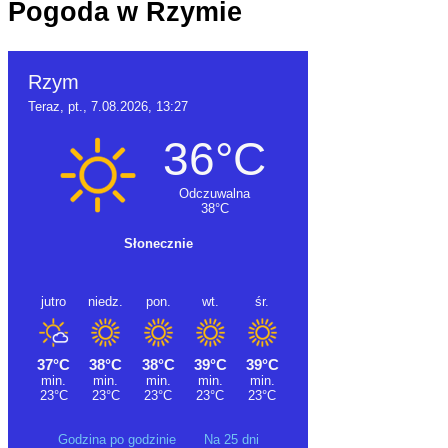
Pogoda w Rzymie
Godzina po godzinie
Na 25 dni