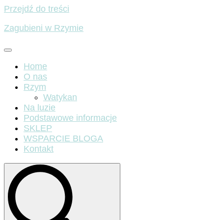
Przejdź do treści
Zagubieni w Rzymie
Home
O nas
Rzym
Watykan
Na luzie
Podstawowe informacje
SKLEP
WSPARCIE BLOGA
Kontakt