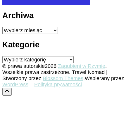
Archiwa
Archiwa
Kategorie
Kategorie
© prawa autorskie2026
Zagubieni w Rzymie
.
Wszelkie prawa zastrzeżone.
Travel Nomad |
Stworzony przez
Blossom Themes
.Wspierany przez
WordPress
. .
Polityka prywatności