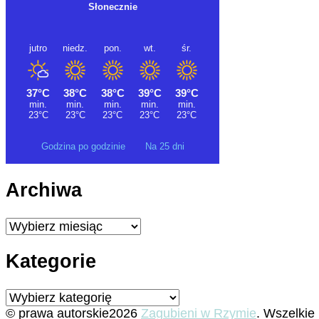
Godzina po godzinie
Na 25 dni
Archiwa
Archiwa
Kategorie
Kategorie
© prawa autorskie2026
Zagubieni w Rzymie
. Wszelkie