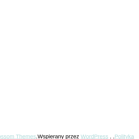
ossom Themes
.Wspierany przez
WordPress
. .
Polityka