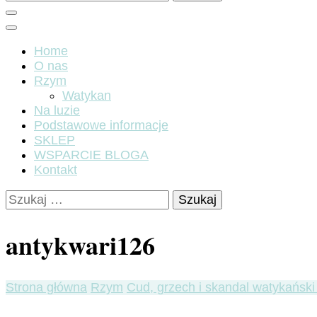
Home
O nas
Rzym
Watykan
Na luzie
Podstawowe informacje
SKLEP
WSPARCIE BLOGA
Kontakt
Szukaj:
antykwari126
Strona główna
Rzym
Cud, grzech i skandal watykański 