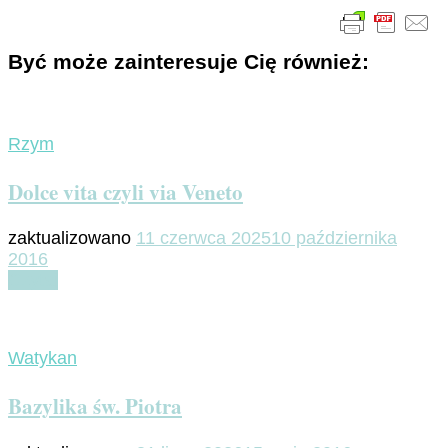
Być może zainteresuje Cię również:
Rzym
Dolce vita czyli via Veneto
zaktualizowano
11 czerwca 2025
10 października
2016
Czytaj
Watykan
Bazylika św. Piotra