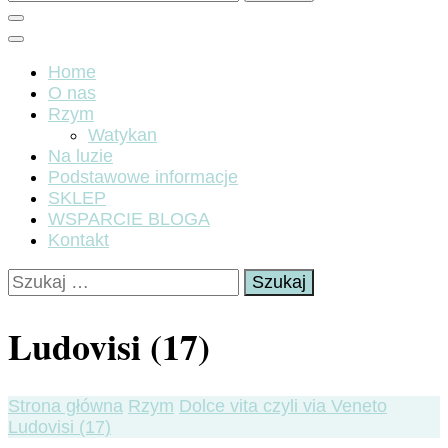
Home
O nas
Rzym
Watykan
Na luzie
Podstawowe informacje
SKLEP
WSPARCIE BLOGA
Kontakt
Szukaj:
Ludovisi (17)
Strona główna
Rzym
Dolce vita czyli via Veneto
Ludovisi (17)