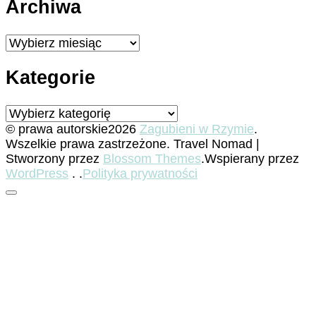
Archiwa
Archiwa
Kategorie
Kategorie
© prawa autorskie2026
Zagubieni w Rzymie
.
Wszelkie prawa zastrzeżone.
Travel Nomad |
Stworzony przez
Blossom Themes
.Wspierany przez
WordPress
. .
Polityka prywatności