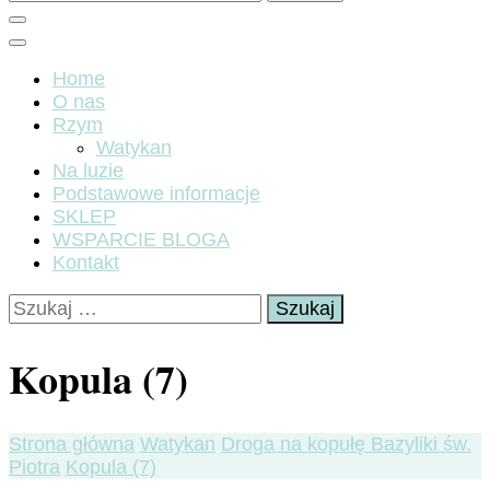
Home
O nas
Rzym
Watykan
Na luzie
Podstawowe informacje
SKLEP
WSPARCIE BLOGA
Kontakt
Szukaj:
Kopula (7)
Strona główna
Watykan
Droga na kopułę Bazyliki św.
Piotra
Kopula (7)