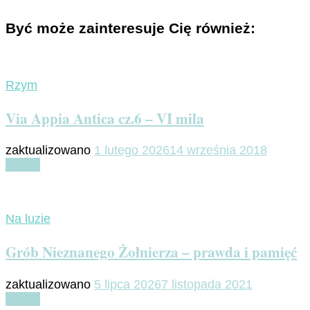
Być może zainteresuje Cię również:
Rzym
Via Appia Antica cz.6 – VI mila
zaktualizowano
1 lutego 2026
14 września 2018
Czytaj
Na luzie
Grób Nieznanego Żołnierza – prawda i pamięć
zaktualizowano
5 lipca 2026
7 listopada 2021
Czytaj