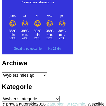
Godzina po godzinie
Na 25 dni
Archiwa
Archiwa
Kategorie
Kategorie
© prawa autorskie2026
Zagubieni w Rzymie
. Wszelkie