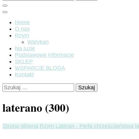
Home
O nas
Rzym
Watykan
Na luzie
Podstawowe informacje
SKLEP
WSPARCIE BLOGA
Kontakt
Szukaj:
laterano (300)
Strona główna
Rzym
Lateran - Perła chrześcijaństwa
l