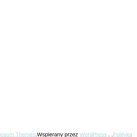
ossom Themes
.Wspierany przez
WordPress
. .
Polityka