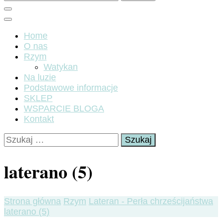
Home
O nas
Rzym
Watykan
Na luzie
Podstawowe informacje
SKLEP
WSPARCIE BLOGA
Kontakt
Szukaj:
laterano (5)
Strona główna
Rzym
Lateran - Perła chrześcijaństwa
laterano (5)